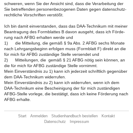
schwe­ren, wenn Sie der An­sicht sind, dass die Ver­ar­bei­tung der
Sie be­tref­fen­den per­so­nen­be­zo­ge­nen Daten gegen da­ten­schutz­
recht­li­che Vor­schrif­ten ver­stößt.
Ich bin damit ein­ver­stan­den, dass das DAA-Tech­ni­kum mit mei­ner
Be­an­tra­gung des Form­blat­tes B davon aus­geht, dass ich För­de­
rung nach AFBG er­hal­ten werde und
1) die Mit­tei­lung, die gemäß § 9a Abs. 2 AFBG sechs Mo­na­te
nach Lehr­gangs­be­ginn er­fol­gen muss (Form­blatt F) di­rekt an die
für mich für AFBG zu­stän­di­ge Stel­le ver­sen­det und
2) Mit­tei­lun­gen, die gemäß § 21 AFBG nötig sein kön­nen, an
die für mich für AFBG zu­stän­di­ge Stel­le vor­nimmt.
Mein Ein­ver­ständ­nis zu 1) kann ich je­der­zeit schrift­lich ge­gen­über
dem DAA-Tech­ni­kum wi­der­ru­fen.
Mein Ein­ver­ständ­nis zu 2) kann ich wi­der­ru­fen, wenn ich dem
DAA-Tech­ni­kum eine Be­schei­ni­gung der für mich zu­stän­di­gen
AFBG-Stel­le vor­le­ge, die be­stä­tigt, dass ich keine För­de­rung nach
AFBG er­hal­te.
Start
Anmelden
Studienhandbuch bestellen
Kontakt
Datenschutz
Impressum