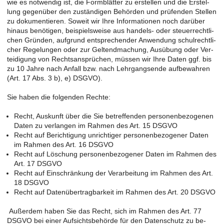
wie es not­wen­dig ist, die Form­blät­ter zu er­stel­len und die Er­stel­
lung ge­gen­über den zu­stän­di­gen Be­hör­den und prü­fen­den Stel­len
zu do­ku­men­tie­ren. So­weit wir Ihre In­for­ma­tio­nen noch dar­über
hin­aus be­nö­ti­gen, bei­spiels­wei­se aus han­dels- oder steu­er­recht­li­
chen Grün­den, auf­grund ent­spre­chen­der An­wen­dung schul­recht­li­
cher Re­ge­lun­gen oder zur Gel­tend­ma­chung, Aus­übung oder Ver­
tei­di­gung von Rechts­an­sprü­chen, müs­sen wir Ihre Daten ggf. bis
zu 10 Jahre nach An­fall bzw. nach Lehr­gangs­en­de auf­be­wah­ren
(Art. 17 Abs. 3 b), e) DSGVO).
Sie haben die fol­gen­den Rech­te:
Recht, Aus­kunft über die Sie be­tref­fen­den per­so­nen­be­zo­ge­nen
Daten zu ver­lan­gen im Rah­men des Art. 15 DSGVO
Recht auf Be­rich­ti­gung un­rich­ti­ger per­so­nen­be­zo­ge­ner Daten
im Rah­men des Art. 16 DSGVO
Recht auf Lö­schung per­so­nen­be­zo­ge­ner Daten im Rah­men des
Art. 17 DSGVO
Recht auf Ein­schrän­kung der Ver­ar­bei­tung im Rah­men des Art.
18 DSGVO
Recht auf Da­ten­über­trag­bar­keit im Rah­men des Art. 20 DSGVO
Au­ßer­dem haben Sie das Recht, sich im Rah­men des Art. 77
DSGVO bei einer Auf­sichts­be­hör­de für den Da­ten­schutz zu be­