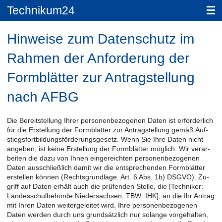
Technikum24
Hinweise zum Datenschutz im
Rahmen der Anforderung der
Formblätter zur Antragstellung
nach AFBG
Die Be­reit­stel­lung Ihrer per­so­nen­be­zo­ge­nen Daten ist er­for­der­lich
für die Er­stel­lung der Form­blät­ter zur An­trag­stel­lung gemäß Auf­
stiegs­fort­bil­dungs­för­de­rungs­ge­setz. Wenn Sie Ihre Daten nicht
an­ge­ben, ist keine Er­stel­lung der Form­blät­ter mög­lich. Wir ver­ar­
bei­ten die dazu von Ihnen ein­ge­reich­ten per­so­nen­be­zo­ge­nen
Daten aus­schließ­lich damit wir die ent­spre­chen­den Form­blät­ter
er­stel­len kön­nen (Rechts­grund­la­ge: Art. 6 Abs. 1b) DSGVO). Zu­
griff auf Daten er­hält auch die prü­fen­den Stel­le, die [Tech­ni­ker:
Lan­des­schul­be­hör­de Nie­der­sach­sen; TBW: IHK], an die Ihr An­trag
mit Ihren Daten wei­ter­ge­lei­tet wird. Ihre per­so­nen­be­zo­ge­nen
Daten wer­den durch uns grund­sätz­lich nur so­lan­ge vor­ge­hal­ten,